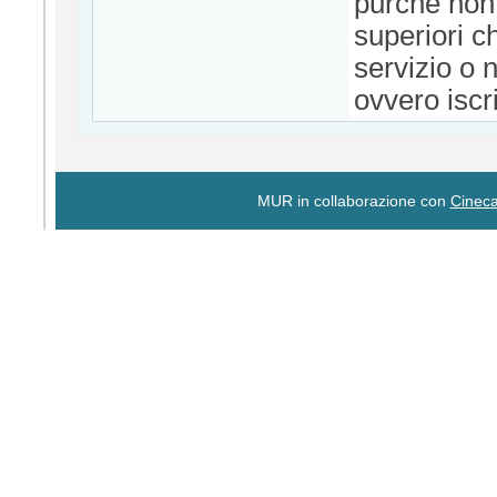
purché non 
superiori c
servizio o n
ovvero iscri
MUR in collaborazione con
Cinec