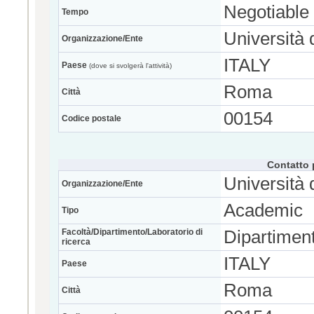
Negotiable
Tempo
Università 
Organizzazione/Ente
ITALY
Paese
(dove si svolgerà l'attività)
Roma
Città
00154
Codice postale
Contatto 
Università 
Organizzazione/Ente
Academic
Tipo
Facoltà/Dipartimento/Laboratorio di
Dipartiment
ricerca
ITALY
Paese
Roma
Città