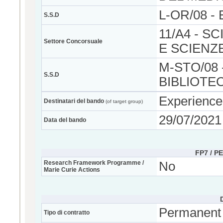
L-OR/08 -
S.S.D
11/A4 - 
Settore Concorsuale
E SCIENZ
M-STO/08 
S.S.D
BIBLIOTE
Experience
Destinatari del bando
(of target group)
29/07/2021
Data del bando
FP7 / P
Research Framework Programme /
No
Marie Curie Actions
Permanent
Tipo di contratto