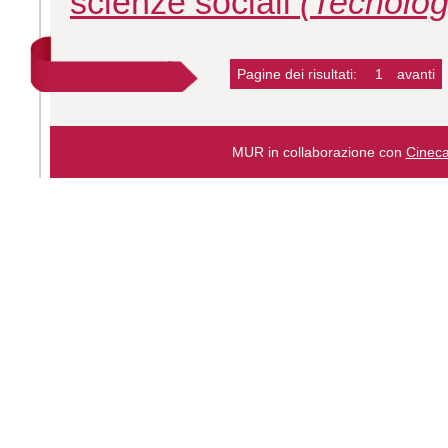
scienze sociali
(Tecnolog
Pagine dei risultati:
1
avanti
MUR in collaborazione con
Cinec