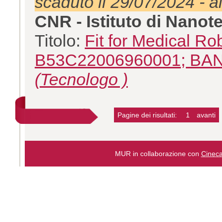
scaduto il 29/07/2024 - a
CNR - Istituto di Nano
Titolo:
Fit for Medical 
B53C22006960001; B
(Tecnologo )
Pagine dei risultati:
1
avanti
MUR in collaborazione con
Cinec