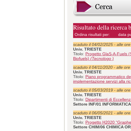
Risultato della ricerca 
Ordina risultati per:
data p
scaduto il 04/02/2025 - alle or
Univ. TRIESTE
Titolo:
Progetto GlaS-A-Fuels (
Biofuels)
(Tecnologo )
scaduto il 04/11/2020 - alle ore
Univ. TRIESTE
Titolo:
Piano programmatico degli
implementazione servizi alla ri
scaduto il 05/03/2019 - alle or
Univ. TRIESTE
Titolo:
Dipartimenti di Eccelle
Settore INF/01 INFORMATICA
scaduto il 06/05/2021 - alle or
Univ. TRIESTE
Titolo:
Progetto H2020 “Graphe
Settore CHIM/06 CHIMICA O