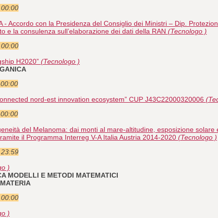
e 00:00
Accordo con la Presidenza del Consiglio dei Ministri – Dip. Protezione
o e la consulenza sull’elaborazione dei dati della RAN
(Tecnologo )
e 00:00
gship H2020”
(Tecnologo )
RGANICA
 00:00
rconnected nord-est innovation ecosystem” CUP J43C22000320006
(Te
 00:00
eità del Melanoma: dai monti al mare-altitudine, esposizione solare e
tramite il Programma Interreg V-A Italia Austria 2014-2020
(Tecnologo )
e 23:59
o )
RICA MODELLI E METODI MATEMATICI
A MATERIA
e 00:00
o )