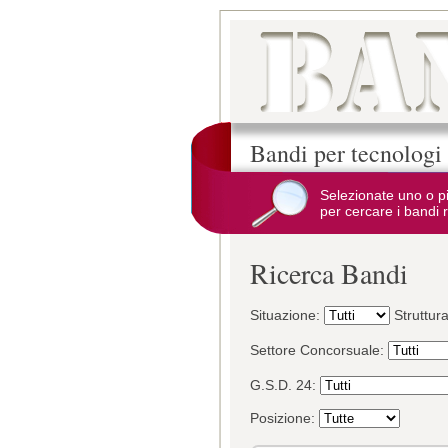
Bandi per tecnologi
Selezionate uno o p
per cercare i bandi r
Ricerca Bandi
Situazione:
Struttur
Settore Concorsuale:
G.S.D. 24:
Posizione: