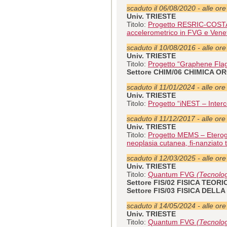
scaduto il 06/08/2020 - alle or
Univ. TRIESTE
Titolo:
Progetto RESRIC-COSTA - 
accelerometrico in FVG e Venet
scaduto il 10/08/2016 - alle or
Univ. TRIESTE
Titolo:
Progetto “Graphene Fla
Settore CHIM/06 CHIMICA O
scaduto il 11/01/2024 - alle ore
Univ. TRIESTE
Titolo:
Progetto “iNEST – Inte
scaduto il 11/12/2017 - alle ore
Univ. TRIESTE
Titolo:
Progetto MEMS – Eterogen
neoplasia cutanea, fi-nanziato 
scaduto il 12/03/2025 - alle or
Univ. TRIESTE
Titolo:
Quantum FVG
(Tecnolog
Settore FIS/02 FISICA TEO
Settore FIS/03 FISICA DELL
scaduto il 14/05/2024 - alle or
Univ. TRIESTE
Titolo:
Quantum FVG
(Tecnolog