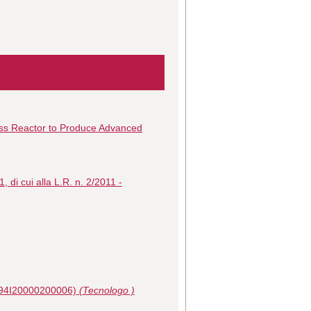
ass Reactor to Produce Advanced
 di cui alla L.R. n. 2/2011 -
 J94I20000200006)
(Tecnologo )