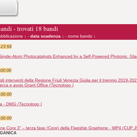
bandi - trovati 18 bandi
ubblicazione ↓
-
data scadenza ↓
-
nome bando ↓
e 23:59
Single-Atom Photocatalysts Enhanced by a Self-Powered Photonic. Gl
 00:00
 interventi della Regione Friuli Venezia Giulia per il triennio 2019-2021,
cerca e avvio Grant Office
(Tecnologo )
e 00:00
nza - DMG
(Tecnologo )
e 00:00
ne Core 3” – terza fase (Core) della Flagship Graphene - WP4 (CUP
RGANICA