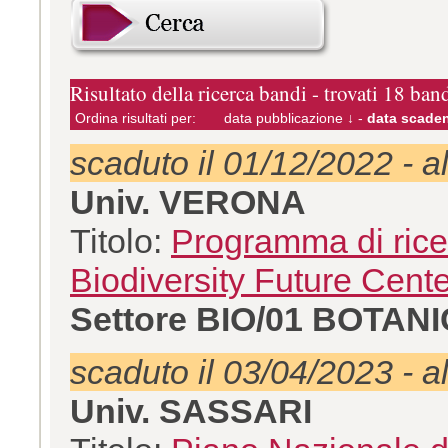
Risultato della ricerca bandi - trovati 18 ban
Ordina risultati per:
data pubblicazione ↓
-
data scaden
scaduto il 01/12/2022 - a
Univ. VERONA
Titolo:
Programma di ricer
Biodiversity Future Cent
Settore BIO/01 BOTA
scaduto il 03/04/2023 - a
Univ. SASSARI