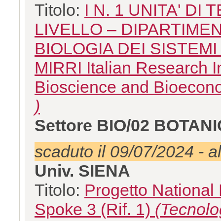
Titolo:
I N. 1 UNITA' 
LIVELLO – DIPARTIMEN
BIOLOGIA DEI SISTEMI -
MIRRI Italian Research In
Bioscience and Bioecon
)
Settore BIO/02 BOTAN
scaduto il 09/07/2024 - a
Univ. SIENA
Titolo:
Progetto National
Spoke 3 (Rif. 1)
(Tecnolo