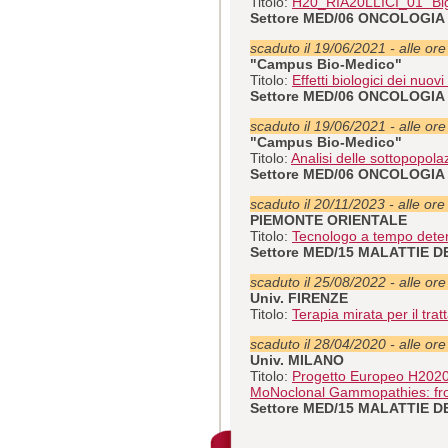
Titolo:
H20_RIA20LLICI_01 “Big D
Settore MED/06 ONCOLOGIA
scaduto il 19/06/2021 - alle or
"Campus Bio-Medico"
Titolo:
Effetti biologici dei nu
Settore MED/06 ONCOLOGIA
scaduto il 19/06/2021 - alle or
"Campus Bio-Medico"
Titolo:
Analisi delle sottopopola
Settore MED/06 ONCOLOGIA
scaduto il 20/11/2023 - alle ore
PIEMONTE ORIENTALE
Titolo:
Tecnologo a tempo dete
Settore MED/15 MALATTIE 
scaduto il 25/08/2022 - alle or
Univ. FIRENZE
Titolo:
Terapia mirata per il tr
scaduto il 28/04/2020 - alle or
Univ. MILANO
Titolo:
Progetto Europeo H2020
MoNoclonal Gammopathies: fr
Settore MED/15 MALATTIE 