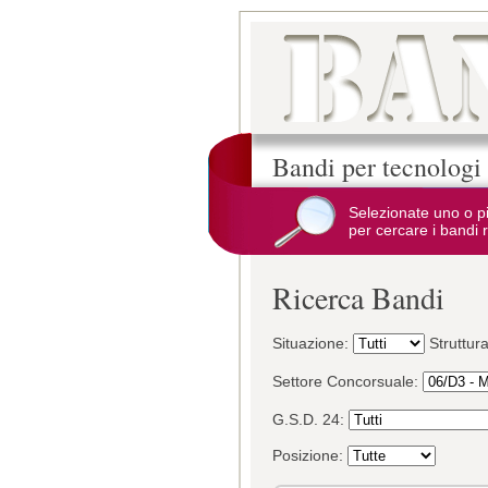
Bandi per tecnologi
Selezionate uno o p
per cercare i bandi r
Ricerca Bandi
Situazione:
Struttur
Settore Concorsuale:
G.S.D. 24:
Posizione: