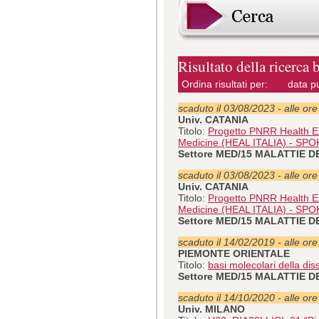
Risultato della ricerca 
Ordina risultati per:
data p
scaduto il 03/08/2023 - alle or
Univ. CATANIA
Titolo:
Progetto PNRR Health Ex
Medicine (HEAL ITALIA) - SPO
Settore MED/15 MALATTIE 
scaduto il 03/08/2023 - alle or
Univ. CATANIA
Titolo:
Progetto PNRR Health Ex
Medicine (HEAL ITALIA) - SPO
Settore MED/15 MALATTIE 
scaduto il 14/02/2019 - alle or
PIEMONTE ORIENTALE
Titolo:
basi molecolari della dis
Settore MED/15 MALATTIE 
scaduto il 14/10/2020 - alle or
Univ. MILANO