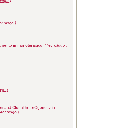
logo )
cnologo )
rattamento immunoterapico.
(Tecnologo )
ogo )
n and Clonal heterOgeneity in
Tecnologo )