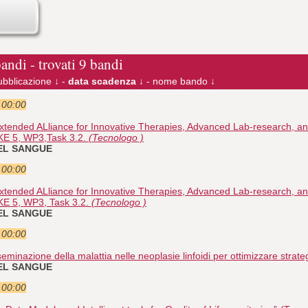
bandi - trovati 9 bandi
ubblicazione ↓
-
data scadenza ↓
-
nome bando ↓
e 00:00
tended ALliance for Innovative Therapies, Advanced Lab-research, an
KE 5, WP3,Task 3.2.
(Tecnologo )
DEL SANGUE
e 00:00
tended ALliance for Innovative Therapies, Advanced Lab-research, an
KE 5, WP3, Task 3.2.
(Tecnologo )
DEL SANGUE
e 00:00
seminazione della malattia nelle neoplasie linfoidi per ottimizzare strat
DEL SANGUE
e 00:00