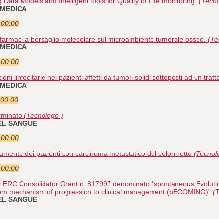
ata Models and Intelligent tools for Quality of Life monitoring”
(Tecno
 MEDICA
e 00:00
ovi farmaci a bersaglio molecolare sul microambiente tumorale osseo.
(Te
 MEDICA
e 00:00
zioni linfocitarie nei pazienti affetti da tumori solidi sottoposti ad un t
 MEDICA
 00:00
rminato
(Tecnologo )
DEL SANGUE
e 00:00
attamento dei pazienti con carcinoma metastatico del colon-retto
(Tecnol
e 00:00
 ERC Consolidator Grant n. 817997 denominato “spontaneous Evolutio
om mechanism of progression to clinical management (bECOMING)”
(
DEL SANGUE