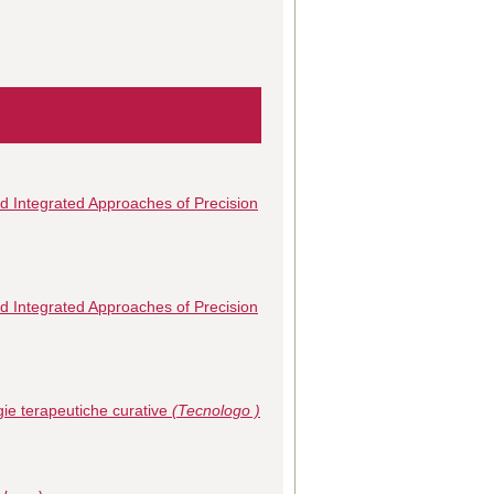
d Integrated Approaches of Precision
d Integrated Approaches of Precision
egie terapeutiche curative
(Tecnologo )