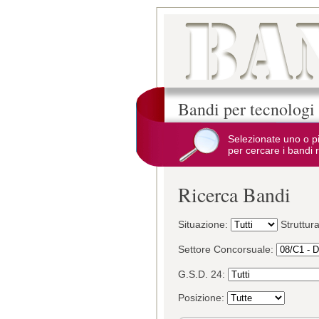
Bandi per tecnologi
Selezionate uno o p
per cercare i bandi r
Ricerca Bandi
Situazione:
Struttur
Settore Concorsuale:
G.S.D. 24:
Posizione: