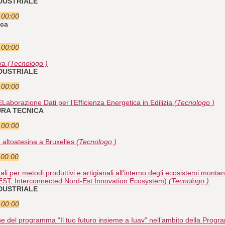
NDUSTRIALE
e 00:00
ica
e 00:00
iva
(Tecnologo )
NDUSTRIALE
e 00:00
borazione Dati per l’Efficienza Energetica in Edilizia
(Tecnologo )
URA TECNICA
e 00:00
altoatesina a Bruxelles
(Tecnologo )
 00:00
li per metodi produttivi e artigianali all'interno degli ecosistemi montani
EST, Interconnected Nord-Est Innovation Ecosystem)
(Tecnologo )
NDUSTRIALE
e 00:00
one del programma “Il tuo futuro insieme a Iuav” nell’ambito della Pr