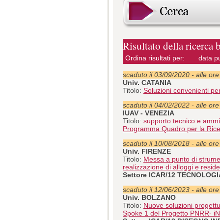
Risultato della ricerca 
Ordina risultati per:
data p
scaduto il 03/09/2020 - alle or
Univ. CATANIA
Titolo:
Soluzioni convenienti per
scaduto il 04/02/2022 - alle or
IUAV - VENEZIA
Titolo:
supporto tecnico e ammini
Programma Quadro per la Ric
scaduto il 10/08/2018 - alle or
Univ. FIRENZE
Titolo:
Messa a punto di strument
realizzazione di alloggi e resid
Settore ICAR/12 TECNOLOG
scaduto il 12/06/2023 - alle or
Univ. BOLZANO
Titolo:
Nuove soluzioni progettua
Spoke 1 del Progetto PNRR- iN