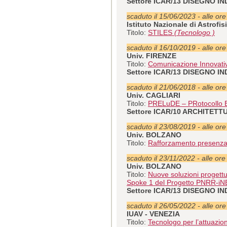
Settore ICAR/13 DISEGNO I
scaduto il 15/06/2023 - alle or
Istituto Nazionale di Astrofis
Titolo:
STILES
(Tecnologo )
scaduto il 16/10/2019 - alle or
Univ. FIRENZE
Titolo:
Comunicazione Innovat
Settore ICAR/13 DISEGNO I
scaduto il 21/06/2018 - alle or
Univ. CAGLIARI
Titolo:
PRELuDE – PRotocollo ELa
Settore ICAR/10 ARCHITETT
scaduto il 23/08/2019 - alle or
Univ. BOLZANO
Titolo:
Rafforzamento presenza 
scaduto il 23/11/2022 - alle ore
Univ. BOLZANO
Titolo:
Nuove soluzioni progettua
Spoke 1 del Progetto PNRR-iN
Settore ICAR/13 DISEGNO I
scaduto il 26/05/2022 - alle or
IUAV - VENEZIA
Titolo:
Tecnologo per l’attuazi