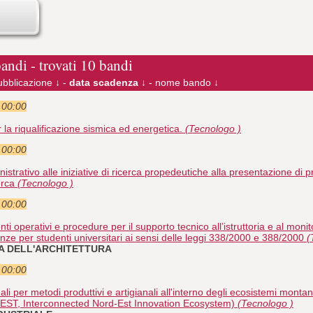
bandi - trovati 10 bandi
ubblicazione ↓
-
data scadenza ↓
-
nome bando ↓
e 00:00
 la riqualificazione sismica ed energetica.
(Tecnologo )
e 00:00
strativo alle iniziative di ricerca propedeutiche alla presentazione di pro
erca
(Tecnologo )
e 00:00
i operativi e procedure per il supporto tecnico all’istruttoria e al monito
enze per studenti universitari ai sensi delle leggi 338/2000 e 388/2000
(
IA DELL'ARCHITETTURA
e 00:00
li per metodi produttivi e artigianali all'interno degli ecosistemi montani
EST, Interconnected Nord-Est Innovation Ecosystem)
(Tecnologo )