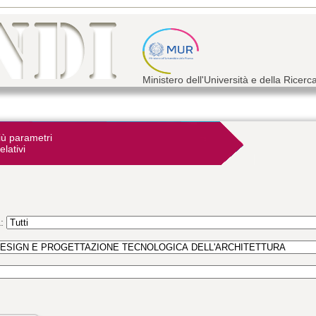
Ministero dell'Università e della Ricerc
iù parametri
elativi
a: