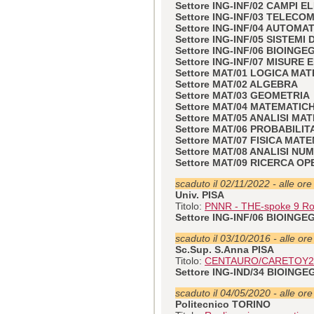
Settore ING-INF/02 CAMPI 
Settore ING-INF/03 TELECO
Settore ING-INF/04 AUTOMA
Settore ING-INF/05 SISTEM
Settore ING-INF/06 BIOIN
Settore ING-INF/07 MISURE
Settore MAT/01 LOGICA MA
Settore MAT/02 ALGEBRA
Settore MAT/03 GEOMETRIA
Settore MAT/04 MATEMATI
Settore MAT/05 ANALISI MA
Settore MAT/06 PROBABILIT
Settore MAT/07 FISICA MAT
Settore MAT/08 ANALISI NU
Settore MAT/09 RICERCA OP
scaduto il 02/11/2022 - alle ore
Univ. PISA
Titolo:
PNNR - THE-spoke 9 Rob
Settore ING-INF/06 BIOIN
scaduto il 03/10/2016 - alle or
Sc.Sup. S.Anna PISA
Titolo:
CENTAURO/CARETOY2
Settore ING-IND/34 BIOING
scaduto il 04/05/2020 - alle or
Politecnico TORINO