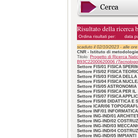
Risultato della ricerca 
Ordina risultati per:
data p
scaduto il 02/10/2023 - alle or
CNR - Istituto di metodologie
Titolo:
Progetto di Ricerca Na
B93C22000620006
(Tecnologo
Settore FIS/01 FISICA SPER
Settore FIS/02 FISICA TEO
Settore FIS/03 FISICA DELL
Settore FIS/04 FISICA NUC
Settore FIS/05 ASTRONOMIA
Settore FIS/06 FISICA PER
Settore FIS/07 FISICA APPL
Settore FIS/08 DIDATTICA E
Settore ICAR/06 TOPOGRAF
Settore INF/01 INFORMATICA
Settore ING-IND/01 ARCHIT
Settore ING-IND/02 COSTRUZ
Settore ING-IND/03 MECCAN
Settore ING-IND/04 COSTR
Settore ING-IND/05 IMPIANT