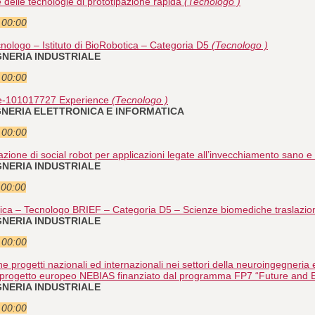
 delle tecnologie di prototipazione rapida
(Tecnologo )
e 00:00
nologo – Istituto di BioRobotica – Categoria D5
(Tecnologo )
EGNERIA INDUSTRIALE
e 00:00
e-101017727 Experience
(Tecnologo )
GEGNERIA ELETTRONICA E INFORMATICA
e 00:00
azione di social robot per applicazioni legate all’invecchiamento sano e 
EGNERIA INDUSTRIALE
 00:00
ca – Tecnologo BRIEF – Categoria D5 – Scienze biomediche traslazio
EGNERIA INDUSTRIALE
e 00:00
progetti nazionali ed internazionali nei settori della neuroingegneria 
 del progetto europeo NEBIAS finanziato dal programma FP7 “Future and
EGNERIA INDUSTRIALE
e 00:00