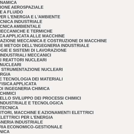
DINAMICA
LSIONE AEROSPAZIALE
NE A FLUIDO
 PER L'ENERGIA E L'AMBIENTE
TECNICA INDUSTRIALE
TECNICA AMBIENTALE
E MECCANICHE E TERMICHE
NICA APPLICATA ALLE MACCHINE
TTAZIONE MECCANICA E COSTRUZIONE DI MACCHINE
O E METODI DELL'INGEGNERIA INDUSTRIALE
OGIE E SISTEMI DI LAVORAZIONE
I INDUSTRIALI MECCANICI
DEI REATTORI NUCLEARI
I NUCLEARI
E E STRUMENTAZIONE NUCLEARI
URGIA
A E TECNOLOGIA DEI MATERIALI
 FISICA APPLICATA
I DI INGEGNERIA CHIMICA
 CHIMICI
 DELLO SVILUPPO DEI PROCESSI CHIMICI
A INDUSTRIALE E TECNOLOGICA
OTECNICA
TITORI, MACCHINE E AZIONAMENTI ELETTRICI
 ELETTRICI PER L'ENERGIA
EGNERIA INDUSTRIALE
NERIA ECONOMICO-GESTIONALE
ONICA