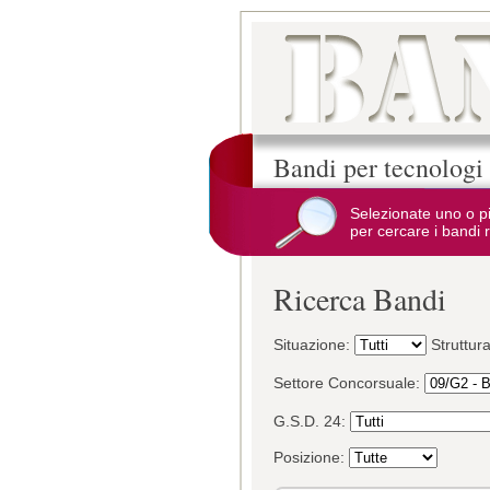
Bandi per tecnologi
Selezionate uno o p
per cercare i bandi r
Ricerca Bandi
Situazione:
Struttur
Settore Concorsuale:
G.S.D. 24:
Posizione: