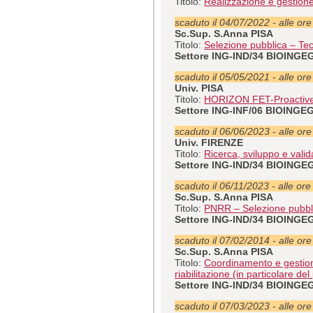
Titolo:
Realizzazione e gestione
scaduto il 04/07/2022 - alle or
Sc.Sup. S.Anna PISA
Titolo:
Selezione pubblica – Tec
Settore ING-IND/34 BIOING
scaduto il 05/05/2021 - alle or
Univ. PISA
Titolo:
HORIZON FET-Proactiv
Settore ING-INF/06 BIOIN
scaduto il 06/06/2023 - alle or
Univ. FIRENZE
Titolo:
Ricerca, sviluppo e valid
Settore ING-IND/34 BIOING
scaduto il 06/11/2023 - alle ore
Sc.Sup. S.Anna PISA
Titolo:
PNRR – Selezione pubbli
Settore ING-IND/34 BIOING
scaduto il 07/02/2014 - alle or
Sc.Sup. S.Anna PISA
Titolo:
Coordinamento e gestione 
riabilitazione (in particolare
Settore ING-IND/34 BIOING
scaduto il 07/03/2023 - alle or