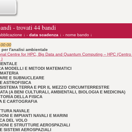
bandi - trovati 44 bandi
ubblicazione ↓
-
data scadenza ↓
-
nome bando ↓
e 00:00
 per l'analisi ambientale
tional Centre for HPC, Big Data and Quantum Computing – HPC (Centr
 )
IMENTALE
RICA MODELLI E METODI MATEMATICI
A MATERIA
LEARE E SUBNUCLEARE
 E ASTROFISICA
 IL SISTEMA TERRA E PER IL MEZZO CIRCUMTERRESTRE
ICATA (A BENI CULTURALI, AMBIENTALI, BIOLOGIA E MEDICINA)
 STORIA DELLA FISICA
IA E CARTOGRAFIA
ETTURA NAVALE
IONI E IMPIANTI NAVALI E MARINI
ICA DEL VOLO
UZIONI E STRUTTURE AEROSPAZIALI
I E SISTEMI AEROSPAZIALI