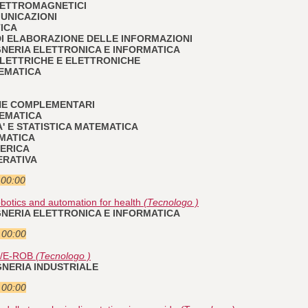
ELETTROMAGNETICI
MUNICAZIONI
TICA
I DI ELABORAZIONE DELLE INFORMAZIONI
GEGNERIA ELETTRONICA E INFORMATICA
 ELETTRICHE E ELETTRONICHE
TEMATICA
CHE COMPLEMENTARI
TEMATICA
A' E STATISTICA MATEMATICA
EMATICA
MERICA
ERATIVA
 00:00
otics and automation for health
(Tecnologo )
GEGNERIA ELETTRONICA E INFORMATICA
e 00:00
/E-ROB
(Tecnologo )
EGNERIA INDUSTRIALE
e 00:00