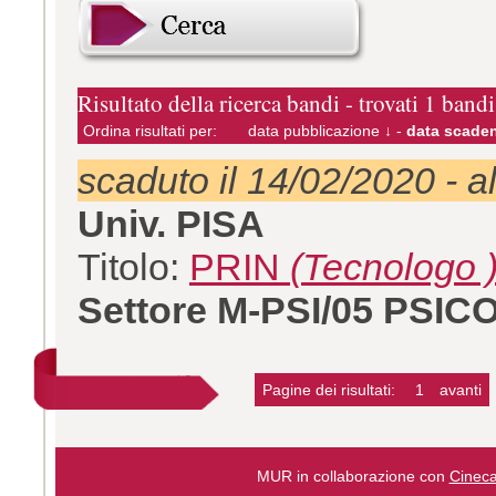
Risultato della ricerca bandi - trovati 1 bandi
Ordina risultati per:
data pubblicazione ↓
-
data scaden
scaduto il 14/02/2020 - a
Univ. PISA
Titolo:
PRIN
(Tecnologo 
Settore M-PSI/05 PSI
Pagine dei risultati:
1
avanti
MUR in collaborazione con
Cinec