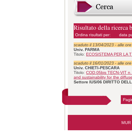
Risultato della ricerca 
Ordina risultati per:
data p
scaduto il 13/04/2023 - alle or
Univ. PARMA
Titolo:
ECOSISTEMA PER LA T
scaduto il 16/01/2023 - alle or
Univ. CHIETI-PESCARA
Titolo:
COD.05bis TECN-VIT n. 1 
and sustainability for the diffus
Settore IUS/06 DIRITTO DE
Pagin
MUR i