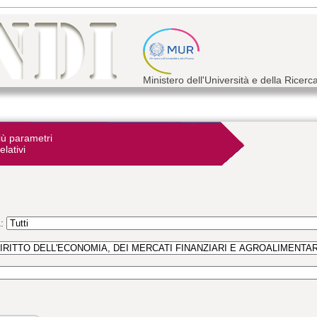
Ministero dell'Università e della Ricerc
iù parametri
elativi
a: