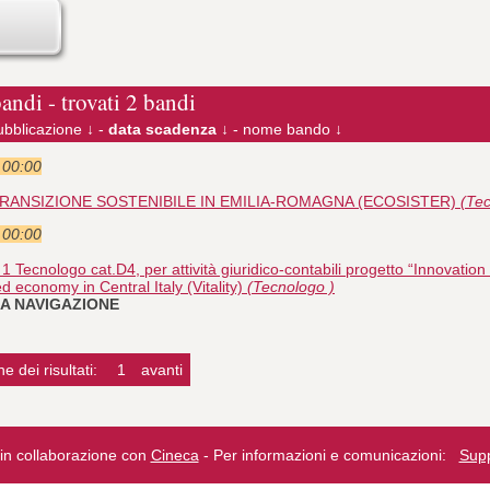
bandi - trovati 2 bandi
ubblicazione ↓
-
data scadenza ↓
-
nome bando ↓
e 00:00
RANSIZIONE SOSTENIBILE IN EMILIA-ROMAGNA (ECOSISTER)
(Tec
e 00:00
Tecnologo cat.D4, per attività giuridico-contabili progetto “Innovation 
ed economy in Central Italy (Vitality)
(Tecnologo )
LLA NAVIGAZIONE
e dei risultati:
1
avanti
n collaborazione con
Cineca
- Per informazioni e comunicazioni:
Sup