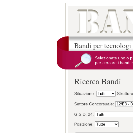
Bandi per tecnologi
Selezionate uno o p
per cercare i bandi r
Ricerca Bandi
Situazione:
Struttur
Settore Concorsuale:
G.S.D. 24:
Posizione: