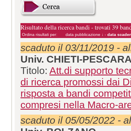
Risultato della ricerca bandi - trovati 39 ban
Ordina risultati per:
data pubblicazione ↓
-
data scaden
scaduto il 03/11/2019 - a
Univ. CHIETI-PESCAR
Titolo:
Att.di supporto te
di ricerca promossi dai D
risposta a bandi competiti
compresi nella Macro-ar
scaduto il 05/05/2022 - a