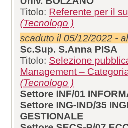
Univ. BOLZANO
Titolo:
Referente per il su
(Tecnologo )
scaduto il 05/12/2022 - a
Sc.Sup. S.Anna PISA
Titolo:
Selezione pubblica
Management – Categoria
(Tecnologo )
Settore INF/01 INFOR
Settore ING-IND/35 
GESTIONALE
Settore SECS-P/07 E