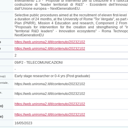
Investimento 1.5 - “Proposte di intervento per la creazione e il rafforz
costruzione di “leader territoriali di R&S” - Ecosistemi dell’Innov
dall’Unione europea – NextGenerationEU.
Selective public procedures aimed at the recruitment of eleven first-level 
a duration of 24 months, at the University of Rome "Tor Vergata", as par
Plan (PNRR), Mission 4 Education and research, Component 2 From r
"Proposals for intervention for the creation and strengthening of "i
"territorial R&D leaders" - Innovation ecosystems" - Roma Techno
NextGenerationEU
o
https://web.uniroma2.it/it/contenuto/20232102
e
https://web.uniroma2.it/it/contenuto/20232102
2
09/F2 - TELECOMUNICAZIONI
-
Early stage researcher or 0-4 yrs (Post graduate)
roup)
ntale,
https://web.uniroma2.it/it/contenuto/20232102
e,
https://web.uniroma2.it/it/contenuto/20232102
https://web.uniroma2.it/it/contenuto/20232102
no)
https://web.uniroma2.it/it/contenuto/20232102
se)
16/05/2023