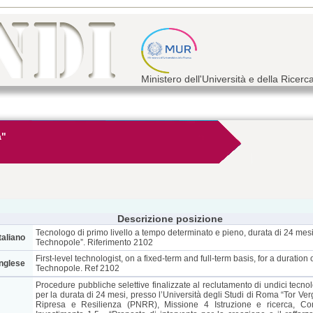
Ministero dell'Università e della Ricerc
a"
Descrizione posizione
Tecnologo di primo livello a tempo determinato e pieno, durata di 24 m
taliano
Technopole”. Riferimento 2102
First-level technologist, on a fixed-term and full-term basis, for a duratio
inglese
Technopole. Ref 2102
Procedure pubbliche selettive finalizzate al reclutamento di undici tecnol
per la durata di 24 mesi, presso l’Università degli Studi di Roma “Tor Ver
Ripresa e Resilienza (PNRR), Missione 4 Istruzione e ricerca, Com