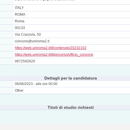
ITALY
ROMA
Roma
00133
Via Cracovia, 50
concorsi@uniroma2.it
https://web.uniroma2.it/it/contenuto/20232102
https://web.uniroma2.it/it/percorso/ufficio_concorsi
0672592620
Dettagli per la candidatura
06/06/2023 - alle ore 00:00
Other
Titoli di studio richiesti