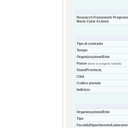
Research Framework Program
Marie Curie Actions
Tipo di contratto
Tempo
Organizzazione/Ente
Paese
(dove si svolgerà l'attività)
Stato/Provincia
Città
Codice postale
Indirizzo
Organizzazione/Ente
Tipo
Facoltà/Dipartimento/Laboratori