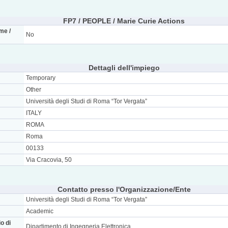
FP7 / PEOPLE / Marie Curie Actions
me /
No
Dettagli dell'impiego
Temporary
Other
Università degli Studi di Roma “Tor Vergata”
ITALY
ROMA
Roma
00133
Via Cracovia, 50
Contatto presso l'Organizzazione/Ente
Università degli Studi di Roma “Tor Vergata”
Academic
o di
Dipartimento di Ingegneria Elettronica