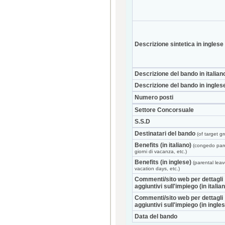
Descrizione sintetica in inglese
Descrizione del bando in italian
Descrizione del bando in ingles
Numero posti
Settore Concorsuale
S.S.D
Destinatari del bando
(of target g
Benefits (in italiano)
(congedo pare
giorni di vacanza, etc.)
Benefits (in inglese)
(parental leav
vacation days, etc.)
Commenti/sito web per dettagli
aggiuntivi sull'impiego (in italia
Commenti/sito web per dettagli
aggiuntivi sull'impiego (in ingle
Data del bando