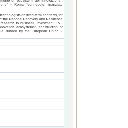
amento di “ecosistemi dell’innovazione”,
azione” – Roma Technopole, finanziato
technologists on fixed-term contracts, for
t of the National Recovery and Resilience
esearch to business, Investment 1.5 -
nnovation ecosystems", construction of
pole, funded by the European Union –