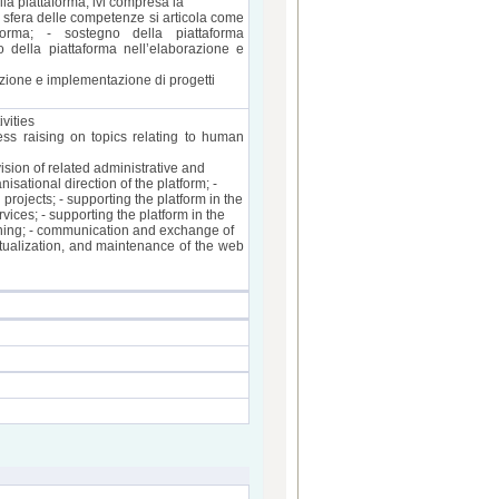
ella piattaforma, ivi compresa la
la sfera delle competenze si articola come
forma; - sostegno della piattaforma
o della piattaforma nell’elaborazione e
razione e implementazione di progetti
vities
ess raising on topics relating to human
vision of related administrative and
isational direction of the platform; -
projects; - supporting the platform in the
rvices; - supporting the platform in the
arning; - communication and exchange of
ctualization, and maintenance of the web