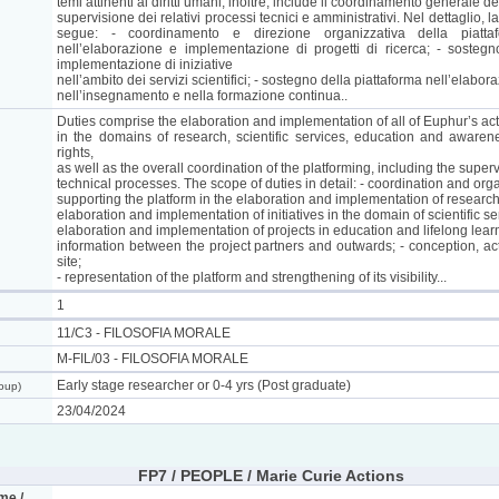
temi attinenti ai diritti umani; inoltre, include il coordinamento generale d
supervisione dei relativi processi tecnici e amministrativi. Nel dettaglio, 
segue: - coordinamento e direzione organizzativa della piatta
nell’elaborazione e implementazione di progetti di ricerca; - sostegn
implementazione di iniziative
nell’ambito dei servizi scientifici; - sostegno della piattaforma nell’elabo
nell’insegnamento e nella formazione continua..
Duties comprise the elaboration and implementation of all of Euphur’s acti
in the domains of research, scientific services, education and awaren
rights,
as well as the overall coordination of the platforming, including the super
technical processes. The scope of duties in detail: - coordination and organ
supporting the platform in the elaboration and implementation of research 
elaboration and implementation of initiatives in the domain of scientific se
elaboration and implementation of projects in education and lifelong le
information between the project partners and outwards; - conception, a
site;
- representation of the platform and strengthening of its visibility...
1
11/C3 - FILOSOFIA MORALE
M-FIL/03 - FILOSOFIA MORALE
Early stage researcher or 0-4 yrs (Post graduate)
roup)
23/04/2024
FP7 / PEOPLE / Marie Curie Actions
me /