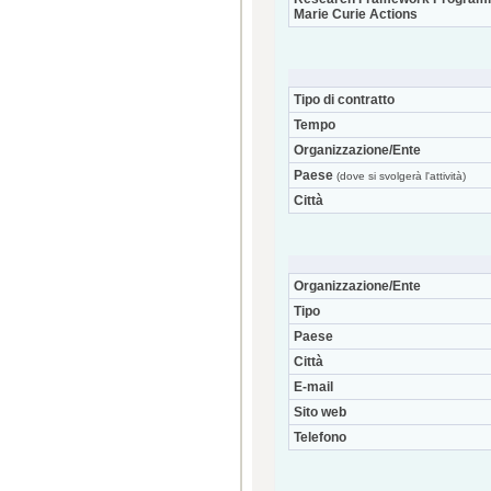
Marie Curie Actions
Tipo di contratto
Tempo
Organizzazione/Ente
Paese
(dove si svolgerà l'attività)
Città
Organizzazione/Ente
Tipo
Paese
Città
E-mail
Sito web
Telefono