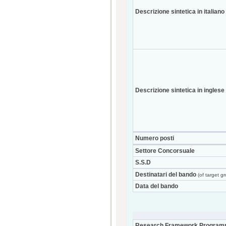
Descrizione sintetica in italiano
Descrizione sintetica in inglese
Numero posti
Settore Concorsuale
S.S.D
Destinatari del bando
(of target g
Data del bando
Research Framework Program