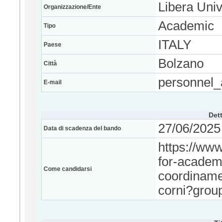
Libera Univ
Organizzazione/Ente
Academic
Tipo
ITALY
Paese
Bolzano
Città
personnel_
E-mail
Dett
27/06/2025 
Data di scadenza del bando
https://www
for-academi
Come candidarsi
coordinamen
corni?grou