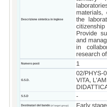
laboratorie
materials,
the labora
Descrizione sintetica in inglese
citizenship
Provide su
and manage
in collabo
research of
1
Numero posti
02/PHYS-0
VITA, L'A
G.S.D.
DIDATTICA
-
S.S.D
Early stage
Destinatari del bando
(of target group)