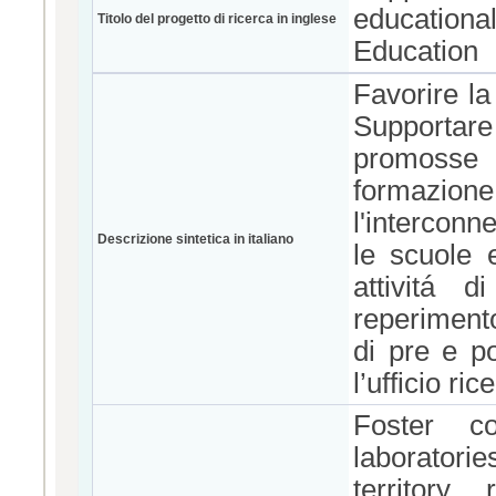
educational
Titolo del progetto di ricerca in inglese
Education
Favorire la
Supportare e
promosse 
formazion
l'interconne
Descrizione sintetica in italiano
le scuole 
attivitá d
reperimento 
di pre e p
l’ufficio ri
Foster c
laboratori
territory