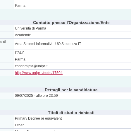
Parma
Contatto presso l'Organizzazione/Ente
Università di Parma
Academic
o di
Area Sistemi informativi - UO Sicurezza IT
ITALY
Parma
concorsipta@unipr.it
http://www.unipr.it/node/17504
Dettagli per la candidatura
09/07/2025 - alle ore 23:59
Titoli di studio richiesti
Primary Degree or equivalent
Other