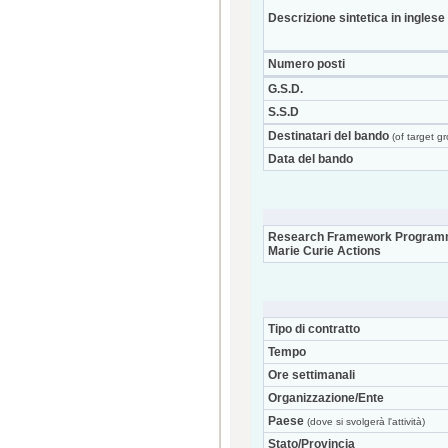
Descrizione sintetica in inglese
Numero posti
G.S.D.
S.S.D
Destinatari del bando
(of target g
Data del bando
Research Framework Program
Marie Curie Actions
Tipo di contratto
Tempo
Ore settimanali
Organizzazione/Ente
Paese
(dove si svolgerà l'attività)
Stato/Provincia