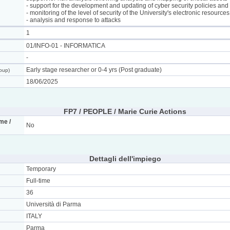
- support for the development and updating of cyber security policies an
- monitoring of the level of security of the University's electronic resource
- analysis and response to attacks
1
01/INFO-01 - INFORMATICA
-
Early stage researcher or 0-4 yrs (Post graduate)
roup)
18/06/2025
FP7 / PEOPLE / Marie Curie Actions
me /
No
Dettagli dell'impiego
Temporary
Full-time
36
Università di Parma
ITALY
Parma