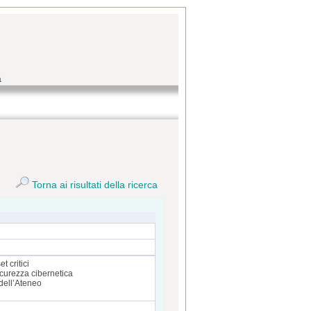
a
Torna ai risultati della ricerca
t critici
icurezza cibernetica
 dell’Ateneo