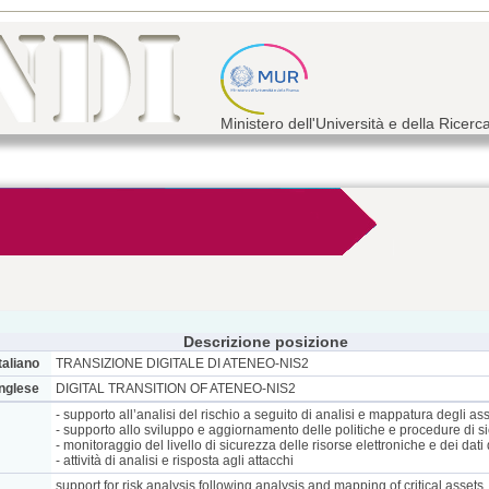
Ministero dell'Università e della Ricerc
Descrizione posizione
taliano
TRANSIZIONE DIGITALE DI ATENEO-NIS2
inglese
DIGITAL TRANSITION OF ATENEO-NIS2
- supporto all’analisi del rischio a seguito di analisi e mappatura degli asse
- supporto allo sviluppo e aggiornamento delle politiche e procedure di s
- monitoraggio del livello di sicurezza delle risorse elettroniche e dei dati
- attività di analisi e risposta agli attacchi
support for risk analysis following analysis and mapping of critical assets