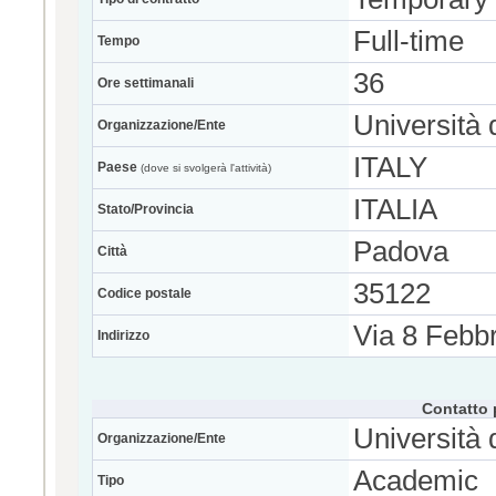
Full-time
Tempo
36
Ore settimanali
Università 
Organizzazione/Ente
ITALY
Paese
(dove si svolgerà l'attività)
ITALIA
Stato/Provincia
Padova
Città
35122
Codice postale
Via 8 Febbr
Indirizzo
Contatto 
Università 
Organizzazione/Ente
Academic
Tipo