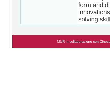
form and dir
innovations
solving skil
MUR in collaborazione con
Cinec