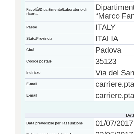
Dipartimen
Facoltà/Dipartimento/Laboratorio di
ricerca
“Marco Fa
ITALY
Paese
ITALIA
Stato/Provincia
Padova
Città
35123
Codice postale
Via del San
Indirizzo
carriere.pt
E-mail
carriere.pt
E-mail
Dett
01/07/2017
Data prevedibile per l'assunzione