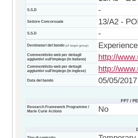
-
S.S.D
13/A2 - P
Settore Concorsuale
-
S.S.D
Experience
Destinatari del bando
(of target group)
Commenti/sito web per dettagli
http://www.
aggiuntivi sull'impiego (in italiano)
Commenti/sito web per dettagli
http://www.
aggiuntivi sull'impiego (in inglese)
05/05/2017
Data del bando
FP7 / P
Research Framework Programme /
No
Marie Curie Actions
Temporary
Tipo di contratto