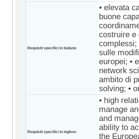
• elevata c
buone capac
coordinamen
costruire e 
complessi; 
Requisiti specifici in italiano
sulle modif
europei; • 
network scie
ambito di p
solving; • 
• high relat
manage and 
and manage 
ability to 
Requisiti specifici in inglese
the Europea