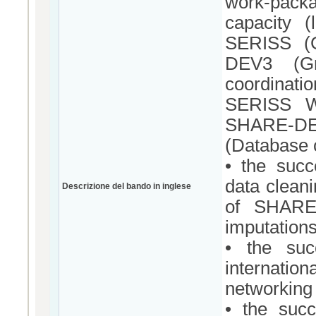
work-packa
capacity (
SERISS (
DEV3 (Gr
coordinati
SERISS WP
SHARE-DE
(Database c
• the succ
data cleani
Descrizione del bando in inglese
of SHARE 
imputations
• the succ
internatio
networking 
• the succ