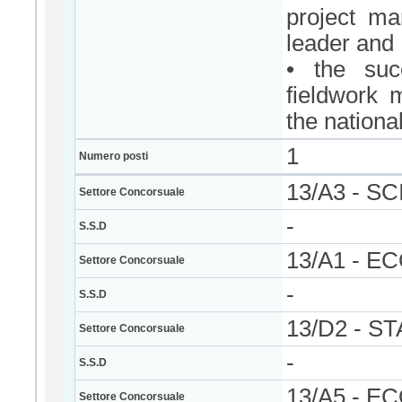
project ma
leader and 
• the succ
fieldwork 
the nationa
1
Numero posti
13/A3 - S
Settore Concorsuale
-
S.S.D
13/A1 - E
Settore Concorsuale
-
S.S.D
13/D2 - 
Settore Concorsuale
-
S.S.D
13/A5 - 
Settore Concorsuale