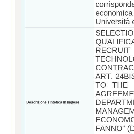
corrispon
economica
Università 
SELECTI
QUALIFI
RECRUI
TECHNOL
CONTRAC
ART. 24BI
TO THE 
AGREEM
DEPAR
Descrizione sintetica in inglese
MANAGEM
ECONOM
FANNO” (D