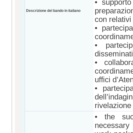
• supporto 
preparazio
Descrizione del bando in italiano
con relativi
• partecipa
coordinamen
• parteci
disseminati
• collabo
coordiname
uffici d’Ate
• partecip
dell’indag
rivelazione
• the suc
necessary d