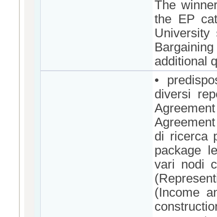
The winner 
the EP cat
University 
Bargainin
additional 
• predispo
diversi re
Agreeme
Agreement 
di ricerca 
package le
vari nodi 
(Represen
(Income a
constructio