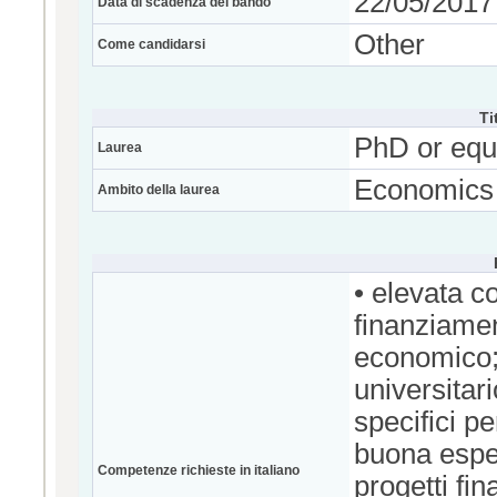
22/05/2017 
Data di scadenza del bando
Other
Come candidarsi
Ti
PhD or equ
Laurea
Economics
Ambito della laurea
• elevata c
finanziamen
economico;
universitar
specifici pe
buona esper
Competenze richieste in italiano
progetti fi