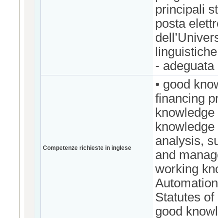
principali 
posta elett
dell’Univer
linguistich
- adeguata 
• good kno
financing p
knowledge o
knowledge 
analysis, s
Competenze richieste in inglese
and manage
working kn
Automation,
Statutes of
good knowle