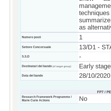
management
techniques 
summarize 
as alternati
1
Numero posti
13/D1 - S
Settore Concorsuale
-
S.S.D
Early stage
Destinatari del bando
(of target group)
28/10/2020
Data del bando
FP7 / P
Research Framework Programme /
No
Marie Curie Actions