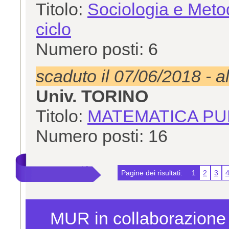
Titolo:
Sociologia e Metod
ciclo
Numero posti: 6
scaduto il 07/06/2018 - a
Univ. TORINO
Titolo:
MATEMATICA PURA
Numero posti: 16
Pagine dei risultati:
1
2
3
MUR in collaborazion