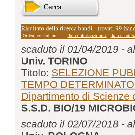
Risultato della ricerca bandi - trovati 99 ban
Ordina risultati per:
data pubblicazione ↓
-
data scaden
scaduto il 01/04/2019 - a
Univ. TORINO
Titolo:
SELEZIONE PUB
TEMPO DETERMINATO L. 2
Dipartimento di Scienze d
S.S.D. BIO/19 MICROB
scaduto il 02/07/2018 - a