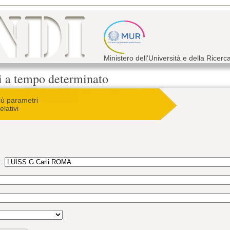
Ministero dell'Università e della Ricerc
ri a tempo determinato
iù parametri
elativi
a: