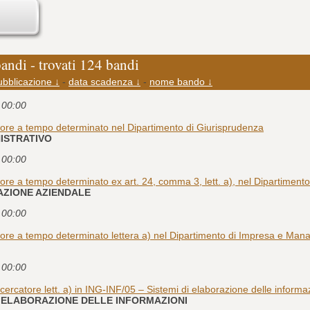
bandi - trovati 124 bandi
ubblicazione ↓
-
data scadenza ↓
-
nome bando ↓
e 00:00
tore a tempo determinato nel Dipartimento di Giurisprudenza
NISTRATIVO
e 00:00
tore a tempo determinato ex art. 24, comma 3, lett. a), nel Dipartime
ZAZIONE AZIENDALE
e 00:00
atore a tempo determinato lettera a) nel Dipartimento di Impresa e Ma
e 00:00
cercatore lett. a) in ING-INF/05 – Sistemi di elaborazione delle informa
 DI ELABORAZIONE DELLE INFORMAZIONI