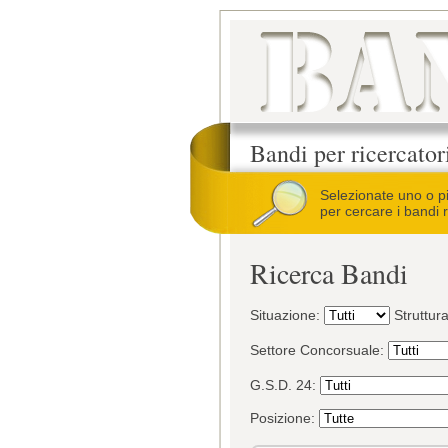
Bandi per ricercato
Selezionate uno o p
per cercare i bandi r
Ricerca Bandi
Situazione:
Struttur
Settore Concorsuale:
G.S.D. 24:
Posizione: