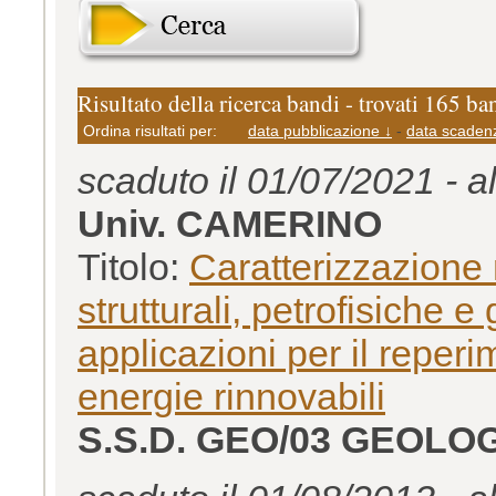
Risultato della ricerca bandi - trovati 165 ba
Ordina risultati per:
data pubblicazione ↓
-
data scaden
scaduto il 01/07/2021 - a
Univ. CAMERINO
Titolo:
Caratterizzazione m
strutturali, petrofisiche e
applicazioni per il reper
energie rinnovabili
S.S.D. GEO/03 GEOL