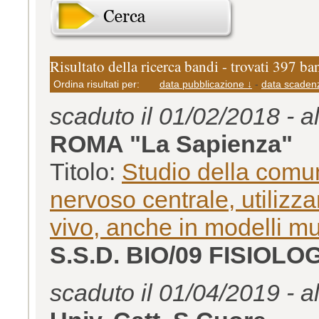
Risultato della ricerca bandi - trovati 397 ba
Ordina risultati per:
data pubblicazione ↓
-
data scaden
scaduto il 01/02/2018 - a
ROMA "La Sapienza"
Titolo:
Studio della comun
nervoso centrale, utilizza
vivo, anche in modelli mu
S.S.D. BIO/09 FISIOLO
scaduto il 01/04/2019 - a