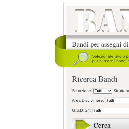
Bandi per assegni di
Selezionate uno o p
per cercare i bandi r
Ricerca Bandi
Situazione:
Struttur
Area Disciplinare:
G.S.D. 24: