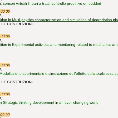
i, sensori virtuali lineari a tratti, controllo predittivo embedded
e 00:00
A
ition in Multi-physics characterization and simulation of degradation 
ELLE COSTRUZIONI
e 00:00
A
ition in Experimental activities and monitoring related to mechanics and
e 00:00
A
"Modellazione sperimentale e simulazione dell'effetto della scabrezza su
ELLE COSTRUZIONI
e 00:00
A
 in Strategic thinking development in an ever-changing world
 00:00