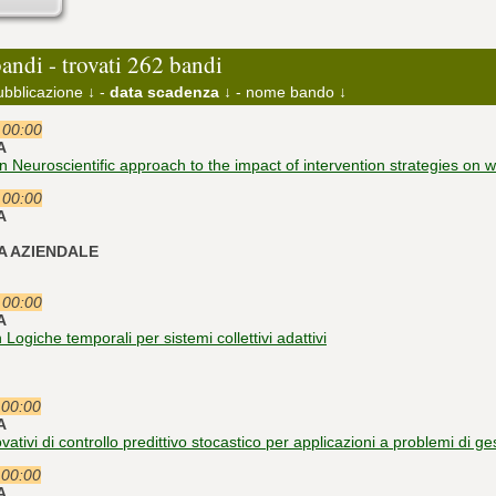
bandi - trovati 262 bandi
ubblicazione ↓
-
data scadenza ↓
-
nome bando ↓
e 00:00
A
in Neuroscientific approach to the impact of intervention strategies on 
e 00:00
A
IA AZIENDALE
e 00:00
A
Logiche temporali per sistemi collettivi adattivi
 00:00
A
vativi di controllo predittivo stocastico per applicazioni a problemi di ges
 00:00
A