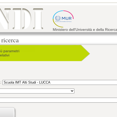
Ministero dell'Università e della Ricerc
 ricerca
iù parametri
elativi
a: