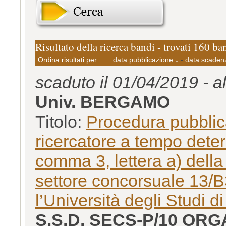
Risultato della ricerca bandi - trovati 160 ba
Ordina risultati per:
data pubblicazione ↓
-
data scaden
scaduto il 01/04/2019 - a
Univ. BERGAMO
Titolo:
Procedura pubblica
ricercatore a tempo determ
comma 3, lettera a) della
settore concorsuale 13/
l’Università degli Studi 
S.S.D. SECS-P/10 OR