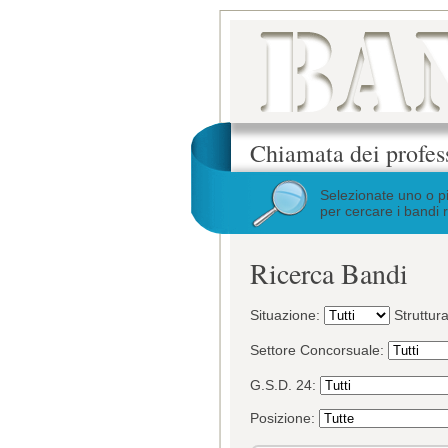
Chiamata dei profes
Selezionate uno o p
per cercare i bandi r
Ricerca Bandi
Situazione:
Struttur
Settore Concorsuale:
G.S.D. 24:
Posizione: