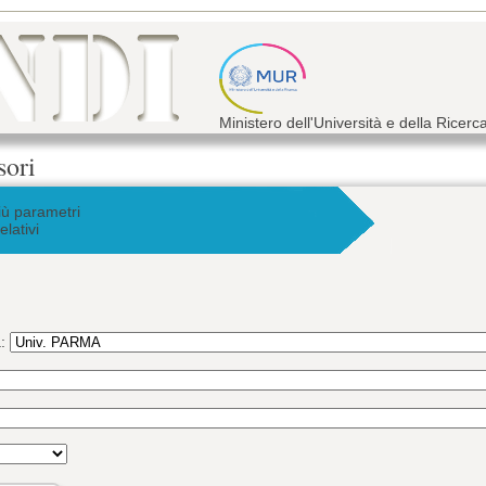
Ministero dell'Università e della Ricerc
sori
iù parametri
elativi
a: