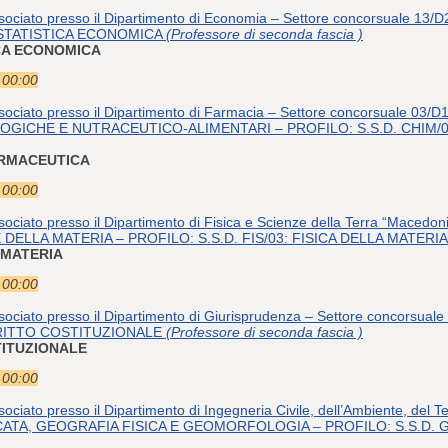
ssociato presso il Dipartimento di Economia – Settore concorsuale 
: STATISTICA ECONOMICA
(Professore di seconda fascia )
ICA ECONOMICA
e 00:00
ssociato presso il Dipartimento di Farmacia – Settore concorsuale 
GICHE E NUTRACEUTICO-ALIMENTARI – PROFILO: S.S.D. CHIM/
FARMACEUTICA
e 00:00
sociato presso il Dipartimento di Fisica e Scienze della Terra “Macedon
 DELLA MATERIA – PROFILO: S.S.D. FIS/03: FISICA DELLA MATERI
A MATERIA
e 00:00
ssociato presso il Dipartimento di Giurisprudenza – Settore concor
DIRITTO COSTITUZIONALE
(Professore di seconda fascia )
STITUZIONALE
e 00:00
ociato presso il Dipartimento di Ingegneria Civile, dell’Ambiente, del Te
ICATA, GEOGRAFIA FISICA E GEOMORFOLOGIA – PROFILO: S.S.D. 