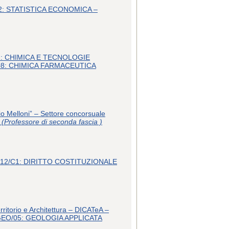
13/D2: STATISTICA ECONOMICA –
03/D1: CHIMICA E TECNOLOGIE
08: CHIMICA FARMACEUTICA
io Melloni” – Settore concorsuale
A
(Professore di seconda fascia )
suale 12/C1: DIRITTO COSTITUZIONALE
rritorio e Architettura – DICATeA –
GEO/05: GEOLOGIA APPLICATA