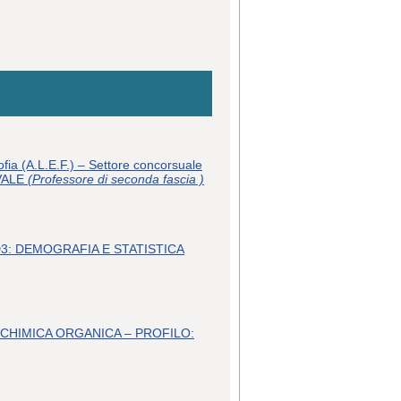
ofia (A.L.E.F.) – Settore concorsuale
EVALE
(Professore di seconda fascia )
 13/D3: DEMOGRAFIA E STATISTICA
3/C1: CHIMICA ORGANICA – PROFILO: