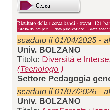
Risultato della ricerca bandi - trovati 121 ba
Ordina risultati per:
data pubblicazione ↓
-
data scaden
scaduto il 01/04/2025 - a
Univ. BOLZANO
Titolo:
Diversità e Interse
(Tecnologo )
Settore Pedagogia gene
scaduto il 01/07/2026 - a
Univ. BOLZANO