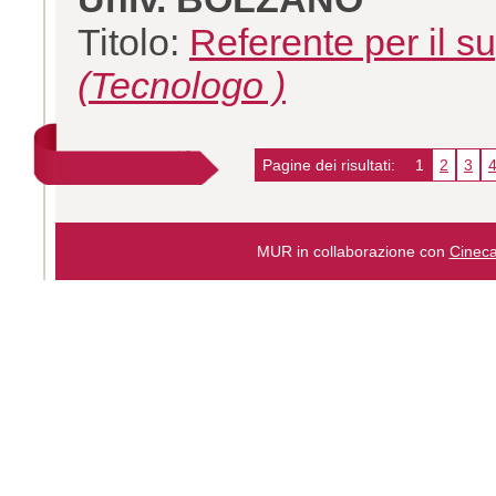
Titolo:
Referente per il su
(Tecnologo )
Pagine dei risultati:
1
2
3
MUR in collaborazione con
Cinec