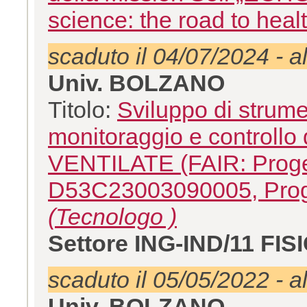
science: the road to healt
scaduto il 04/07/2024 - a
Univ. BOLZANO
Titolo:
Sviluppo di strumen
monitoraggio e controllo
VENTILATE (FAIR: Prog
D53C23003090005, Pro
(Tecnologo )
Settore ING-IND/11 F
scaduto il 05/05/2022 - a
Univ. BOLZANO