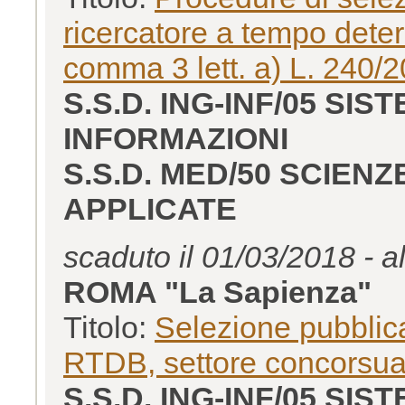
ricercatore a tempo determ
comma 3 lett. a) L. 240/
S.S.D. ING-INF/05 SI
INFORMAZIONI
S.S.D. MED/50 SCIEN
APPLICATE
scaduto il 01/03/2018 - a
ROMA "La Sapienza"
Titolo:
Selezione pubblica
RTDB, settore concorsu
S.S.D. ING-INF/05 SI