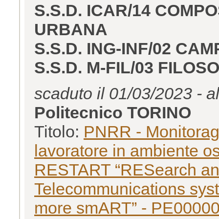
S.S.D. ICAR/14 COMP
URBANA
S.S.D. ING-INF/02 C
S.S.D. M-FIL/03 FILO
scaduto il 01/03/2023 - a
Politecnico TORINO
Titolo:
PNRR - Monitoraggi
lavoratore in ambiente os
RESTART “RESearch and 
Telecommunications syst
more smART” - PE0000