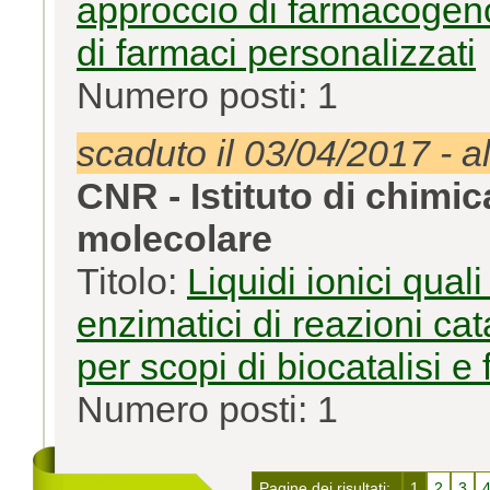
approccio di farmacogeno
di farmaci personalizzati
Numero posti: 1
scaduto il 03/04/2017 - a
CNR - Istituto di chimi
molecolare
Titolo:
Liquidi ionici qual
enzimatici di reazioni ca
per scopi di biocatalisi e
Numero posti: 1
Pagine dei risultati:
1
2
3