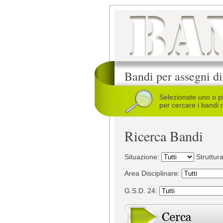
Bandi per assegni di
Selezionate uno o p
per cercare i bandi r
Ricerca Bandi
Situazione:
Struttur
Area Disciplinare:
G.S.D. 24: