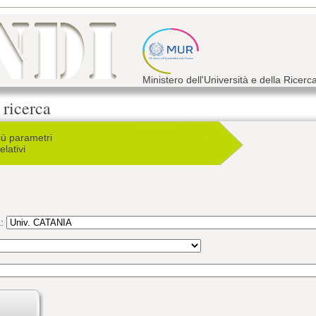
Ministero dell'Università e della Ricerc
 ricerca
iù parametri
elativi
a: