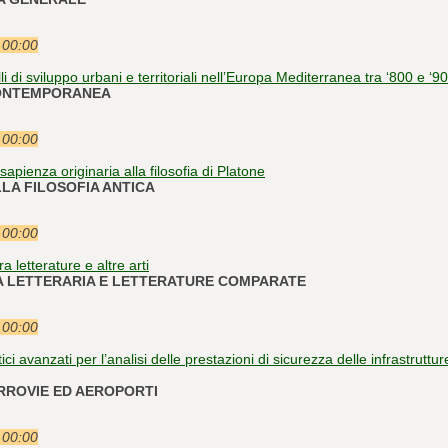
e 00:00
di sviluppo urbani e territoriali nell’Europa Mediterranea tra ‘800 e ‘90
 CONTEMPORANEA
e 00:00
sapienza originaria alla filosofia di Platone
ELLA FILOSOFIA ANTICA
e 00:00
a letterature e altre arti
TICA LETTERARIA E LETTERATURE COMPARATE
e 00:00
ici avanzati per l’analisi delle prestazioni di sicurezza delle infrastruttur
ERROVIE ED AEROPORTI
e 00:00