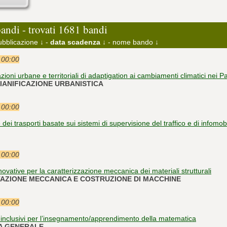
bandi - trovati 1681 bandi
ubblicazione ↓
-
data scadenza ↓
-
nome bando ↓
e 00:00
azioni urbane e territoriali di adaptigation ai cambiamenti climatici nei 
 PIANIFICAZIONE URBANISTICA
e 00:00
dei trasporti basate sui sistemi di supervisione del traffico e di infomobi
e 00:00
ovative per la caratterizzazione meccanica dei materiali strutturali
TTAZIONE MECCANICA E COSTRUZIONE DI MACCHINE
e 00:00
 inclusivi per l’insegnamento/apprendimento della matematica
IA GENERALE